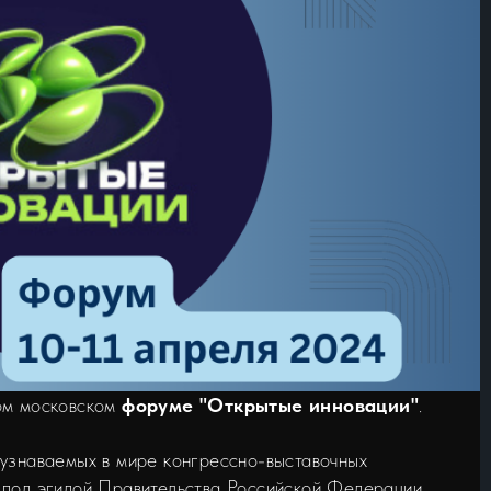
ом московском
форуме "Открытые инновации"
.
 узнаваемых в мире конгрессно-выставочных
 под эгидой Правительства Российской Федерации.