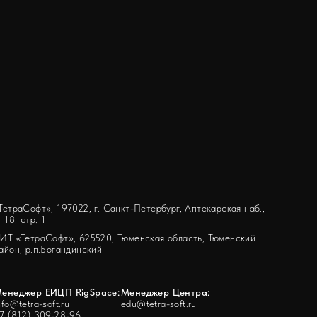
ТетраСофт», 197022, г. Санкт-Петербург, Аптекарская наб.,
. 18, стр. 1
ИТ «ТетраСофт», 625520, Тюменская область, Тюменский
айон, р.п.Богандинский
енеджер ЕИЦП RigSpace:
Менеджер Центра:
nfo@tetra-soft.ru
edu@tetra-soft.ru
7 (812) 309-28-96