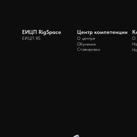
ЕИЦП RigSpace
Центр компетенции
К
ЕИЦП RS
О центре
О 
Обучение
На
Стажировки
Но