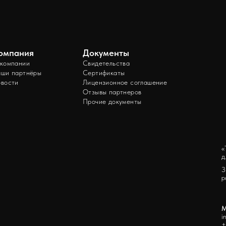
омпания
Документы
компании
Свидетельства
ши партнёры
Сертификаты
вости
Лицензионное соглашение
Отзывы партнеров
Прочие документы
«
д
З
р
М
i
+