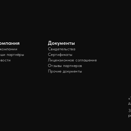
омпания
Документы
компании
Свидетельства
ши партнёры
Сертификаты
вости
Лицензионное соглашение
Отзывы партнеров
Прочие документы
«
д
З
р