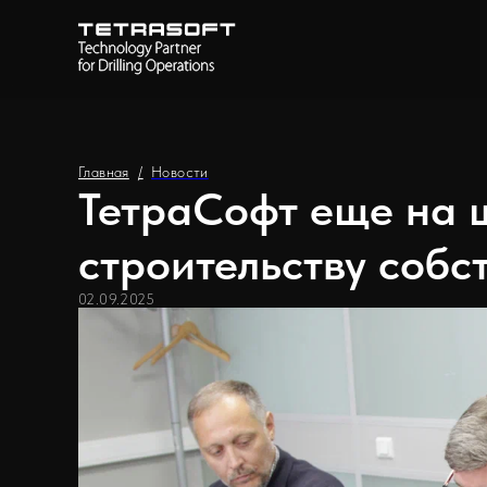
Главная
/
Новости
ТетраСофт еще на 
строительству собс
02.09.2025