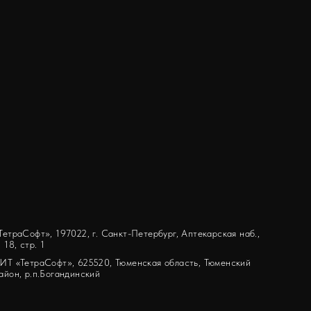
ТетраСофт», 197022, г. Санкт-Петербург, Аптекарская наб.,
. 18, стр. 1
ИТ «ТетраСофт», 625520, Тюменская область, Тюменский
айон, р.п.Богандинский