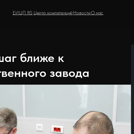
ЕИЦП RS
Центр компетенций
Новости
О нас
шаг ближе к
твенного завода