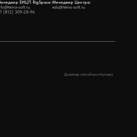
енеджер ЕИЦП RigSpace:
Менеджер Центра:
nfo@tetra-soft.ru
edu@tetra-soft.ru
7 (812) 309-28-96
Дизайнер сайта:
Елена Кулиева