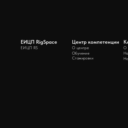
ЕИЦП RigSpace
Центр компетенции
К
ЕИЦП RS
О центре
О 
Обучение
На
Стажировки
Но