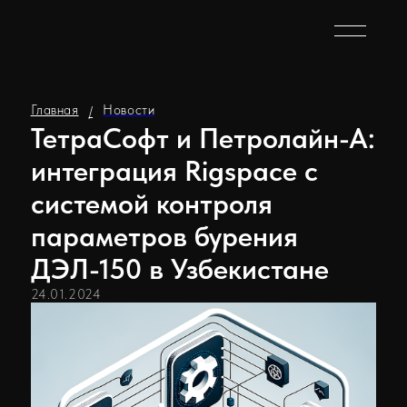
Главная
Новости
/
ТетраСофт и Петролайн-А:
интеграция Rigspace с
системой контроля
параметров бурения
ДЭЛ-150 в Узбекистане
24.01.2024
В рамках проекта создания единого центра
сопровождения строительства скважин ERIELL в