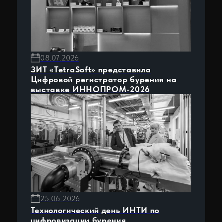
ЕИЦП RS
Центр компетенций
Холдинг ТетраСофт