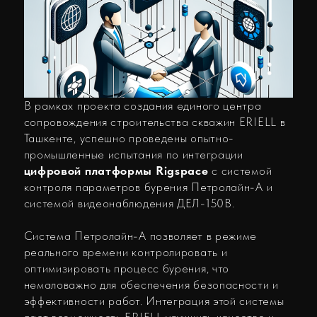
Ташкенте, успешно проведены опытно-
промышленные испытания по интеграции
цифровой платформы Rigspace
с системой
контроля параметров бурения Петролайн-А и
системой видеонаблюдения ДЕЛ-150В.
Система Петролайн-А позволяет в режиме
реального времени контролировать и
оптимизировать процесс бурения, что
немаловажно для обеспечения безопасности и
эффективности работ. Интеграция этой системы
даст возможность ERIELL улучшить качество и
скорость бурения, а также снизить риски,
связанные с возможными сбоями.
Это событие стало значимым этапом в рамках
проекта по созданию единого центра
строительства скважин в Ташкенте. Центр будет
служить важной площадкой для развития и
внедрения новейших технологий в области
бурения, что в свою очередь способствует
повышению производительности и эффективности
всей отрасли.
Успешное проведение испытаний открывает
новые горизонты для развития отрасли в
Узбекистане и содействует реализации