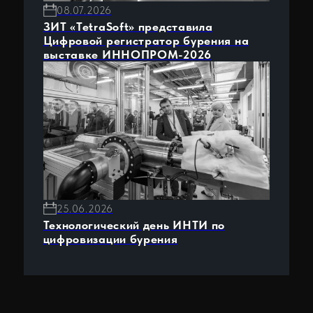
Холдинг ТетраСофт