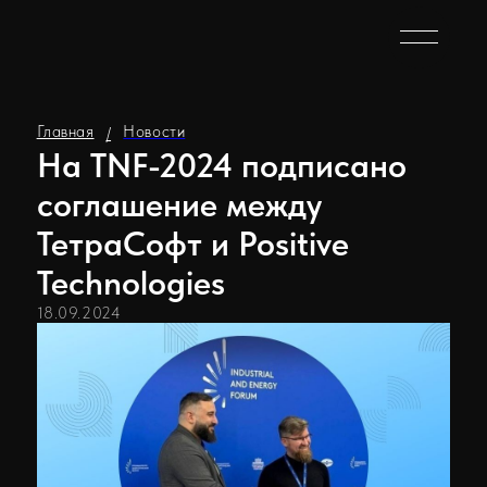
Главная
Новости
/
На TNF-2024 подписано
соглашение между
ТетраСофт и Positive
Technologies
18.09.2024
На Промышленно-Энергетическом Форуме
TNF-2024 произошло событие, которое изменит
будущее нефтегазовой отрасли! ТетраСофт и