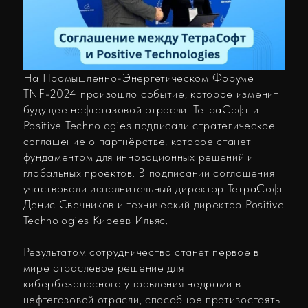
Positive Technologies подписали стратегическое
соглашение о партнёрстве, которое станет
фундаментом для инновационных решений и
глобальных проектов. В подписании соглашения
участвовали исполнительный директор ТетраСофт
Денис Свечников и технический директор Positive
Technologies Киреев Ильяс.
Результатом сотрудничества станет первое в
мире отраслевое решение для
кибербезопасного управления недрами в
нефтегазовой отрасли, способное противостоять
всем видам кибератак. Новый продукт обеспечит
полную защиту российских нефтегазовых
компаний от хакерских угроз и безопасность
операций.
Ещё одно важное направление совместной
работы компаний – разработка национальных
стандартов в области управления данными и
безопасной разработки ПО. Стандарты станут
эталоном качества для всей отрасли, задавая
новый уровень надёжности и безопасности.
Помимо этого, партнёрство компаний будет
нацелено на создание датасетов для
искусственного интеллекта в секторе Upstream,
который охватывает деятельность по поиску