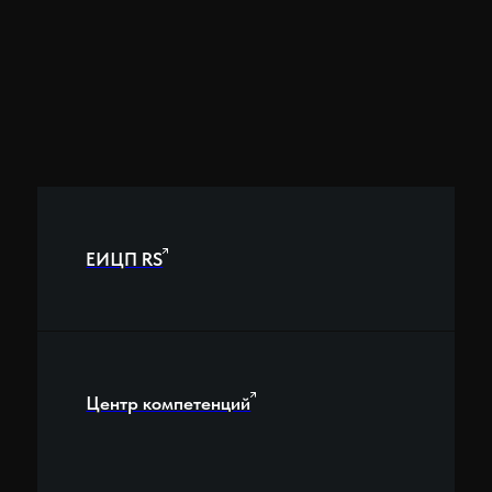
©
2026
ООО «ТетраСофт»
Политика обработки персональных данных
Дизайнер сайта:
Елена Кулиева