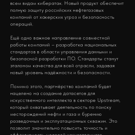
месторождений нефти и газа и бурению
разведочных и эксплуатационных скважин. Это
позволит значительно повысить точность и
эффективность моделей искусственного
интеллекта. ИИ сможет анализировать большие
объёмы данных и выявлять скрытые
закономерности, что обеспечит более точные
прогнозы и обоснованные решения, позволяя
компаниям оптимизировать процессы бурения,
снизить операционные риски и затраты,
сократить сроки и увеличить объемы добычи.
Объединяя усилия, ТетраСофт и Positive
Technologies вносят революционный вклад в
развитие нефтегазовой отрасли, создавая
инновационные и кибербезопасные решения!
На Промышленно-Энергетическом Форуме
TNF-2024 произошло событие, которое изменит
будущее нефтегазовой отрасли!
Последние события