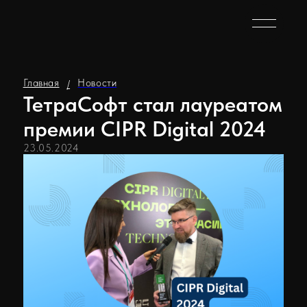
Главная
Новости
/
ТетраСофт стал лауреатом
премии CIPR Digital 2024
23.05.2024
Тетрасофт одержал победу в престижной
премии
CIPR Digital 2024
в номинации
«Цифровой прорыв в промышленности»
за
собственную разработку Единая
информационная цифровая платформа (ЕИЦП)
Бурения «Rigspace», которая стала лучшим