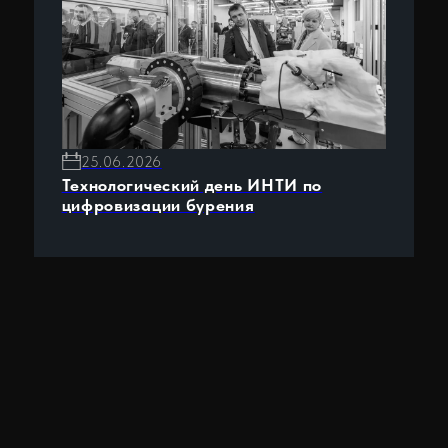
©
2026
ООО «ТетраСофт»
Политика обработки персональных данных
Дизайнер сайта:
Елена Кулиева