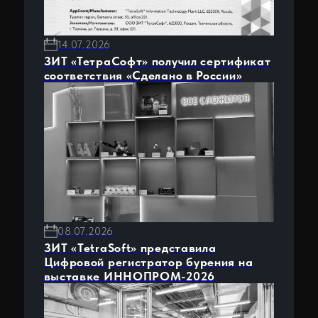
Центр компетенций
Холдинг ТетраСофт