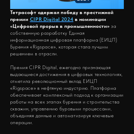
решением в отрасли.
Премия CIPR Digital, ежегодно признающая
выдающиеся достижения в цифровых технологиях,
отметила революционный вклад ЕИЦП
«Rigspace» в нефтяную индустрию. Платформа
обеспечивает комплексный подход к организации
работы на всех этапах бурения и строительства
скважин, управлению буровыми процессами,
объединяя данные и автоматизируя ключевые
операции.
ЕИЦП «Rigspace» позволяет компаниям
оперативно получать доступ к реально
временным данным, осуществлять удаленное
управление параметрами бурения, что
значительно повышает его эффективность и
безопасность . Инновационные функции
платформы включают в себя применение систем
предиктивной аналитики на основе нейросети
собственной разработки и обучения,
сопоставительного исторического анализа, план-
фактного анализа и реально-временного
мониторинга данных делает «Rigspace»
незаменимым инструментом для успеха нефтяных
компаний, автоматизируя ключевые операции.
Победители выбирались из 480 заявок