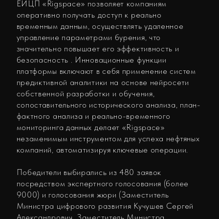
посредством экспертного голосования (более
9000) и голосования жюри (Заместитель
Министра цифрового развития Кучушев Сергей
Александрович, Заместитель Министра
промышленности и торговли Российской
Федерации Шпак Василий Викторович,
Председатель Ассоциации крупнейших
потребителей программного обеспечения
Абдулина Рената Юрьевна, Директор
Национального центра развития искусственного
интеллекта Наквасин Сергей Юрьевич). ЕИЦП
«RigSpace» получила высокую оценку
Председателя правительства Михаила
Владимировича Мишустина и Министра
цифрового развития, связи и массовых
коммуникаций Российской Федерации Максута
Игоревича Шадаева.
Помимо номинации «Цифровой прорыв в
промышленности»
ТетраСофт также принял
участие в номинации «Цифровизация
энергетики» и вошел в Топ-5 проектов
.
Премия CIPR Digital — ежегодная деловая
премия в области цифровых технологий,
нацеленная на популяризацию российских
проектов и разработок в области цифровизации