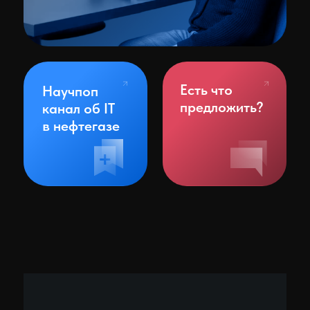
Новости
Обучение
Научпоп
канал об IT
в нефтегазе
©
2026
ООО «ТетраСофт»
Политика обработки персональных данных