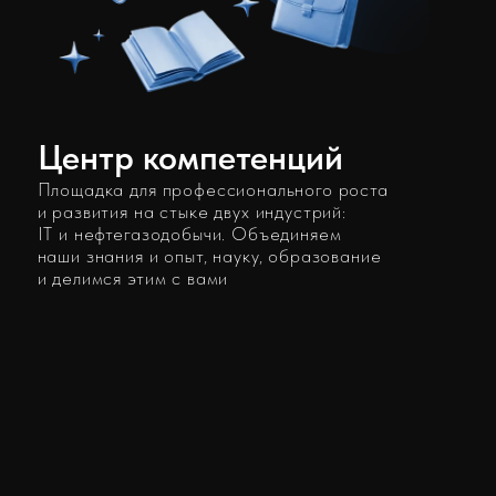
и развития на стыке двух индустрий:
IT и нефтегазодобычи. Объединяем
наши знания и опыт, науку, образование
и делимся этим с вами
Сотрудничество
Научная
Повышение
с ВУЗами
деятельность
квалификации
Стажировки
Технологические
Совместные
в компании
семинары
разработки