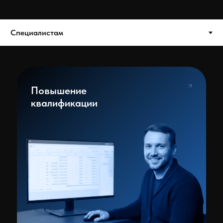
Есть что
Научпоп
предложить?
канал об IT
в нефтегазе
Стажировки
ЕИЦП RS
Холдинг ТетраСофт